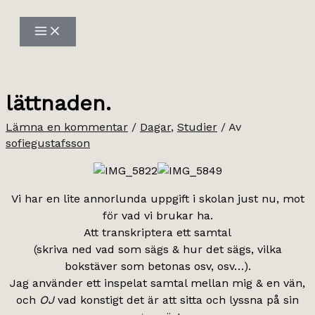
Hoppa
till
innehåll
lättnaden.
Lämna en kommentar
/
Dagar
,
Studier
/ Av
sofiegustafsson
Vi har en lite annorlunda uppgift i skolan just nu, mot
för vad vi brukar ha.
Att transkriptera ett samtal
(skriva ned vad som sägs & hur det sägs, vilka
bokstäver som betonas osv, osv…).
Jag använder ett inspelat samtal mellan mig & en vän,
och
OJ
vad konstigt det är att sitta och lyssna på sin