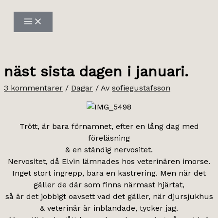
Hoppa
till
innehåll
näst sista dagen i januari.
3 kommentarer
/
Dagar
/ Av
sofiegustafsson
Trött, är bara förnamnet, efter en lång dag med
föreläsning
& en ständig nervositet.
Nervositet, då Elvin lämnades hos veterinären imorse.
Inget stort ingrepp, bara en kastrering. Men när det
gäller de där som finns närmast hjärtat,
så är det jobbigt oavsett vad det gäller, när djursjukhus
& veterinär är inblandade, tycker jag.