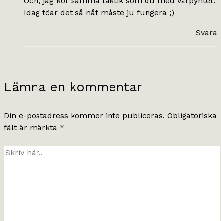
Och, jag kör samma taktik som du med vårpyntet.
Idag töar det så nåt måste ju fungera ;)
Svara
Lämna en kommentar
Din e-postadress kommer inte publiceras.
Obligatoriska
fält är märkta
*
Skriv
här..