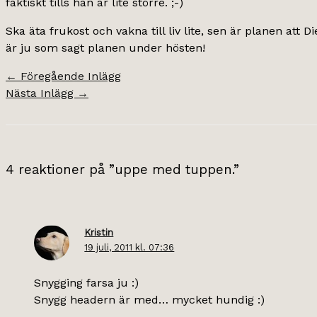
faktiskt tills han är lite större. ;-)
Ska äta frukost och vakna till liv lite, sen är planen att 
är ju som sagt planen under hösten!
←
Föregående Inlägg
Nästa Inlägg
→
4 reaktioner på ”uppe med tuppen.”
Kristin
19 juli, 2011 kl. 07:36
Snygging farsa ju :)
Snygg headern är med… mycket hundig :)