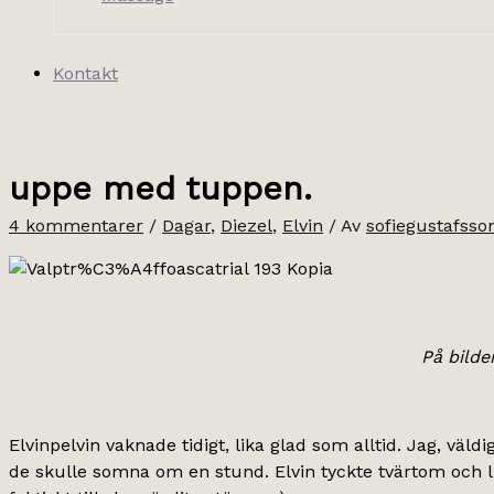
Kontakt
uppe med tuppen.
4 kommentarer
/
Dagar
,
Diezel
,
Elvin
/ Av
sofiegustafsso
På bilde
Elvinpelvin vaknade tidigt, lika glad som alltid. Jag, väldi
de skulle somna om en stund. Elvin tyckte tvärtom och l