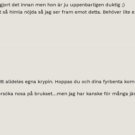
e gjort det innan men hon är ju uppenbarligen duktig ;)
 så himla nöjda så jag ser fram emot detta. Behöver lite e
å ditt alldeles egna krypin. Hoppas du och dina fyrbenta kom
försöka nosa på brukset…men jag har kanske för många järn