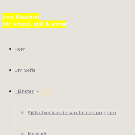
Hoppa
till
Inre Medvind
innehåll
för kropp, själ & sinne
Hem
Om Sofie
Tjänster
Självutvecklande samtal och program
Massage