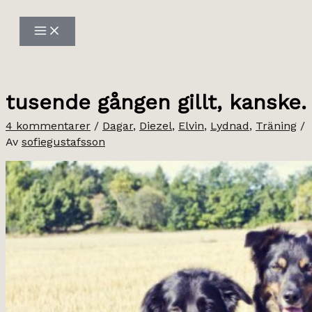
Hoppa
till
innehåll
tusende gången gillt, kanske.
4 kommentarer
/
Dagar
,
Diezel
,
Elvin
,
Lydnad
,
Träning
/
Av
sofiegustafsson