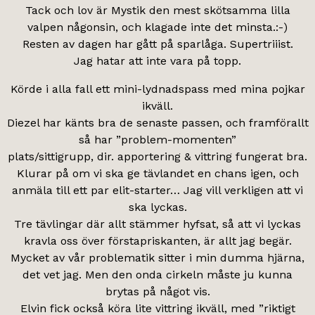
Tack och lov är Mystik den mest skötsamma lilla
valpen någonsin, och klagade inte det minsta.:-)
Resten av dagen har gått på sparlåga. Supertriiist.
Jag hatar att inte vara på topp.
Körde i alla fall ett mini-lydnadspass med mina pojkar
ikväll.
Diezel har känts bra de senaste passen, och framförallt
så har ”problem-momenten”
plats/sittigrupp, dir. apportering & vittring fungerat bra.
Klurar på om vi ska ge tävlandet en chans igen, och
anmäla till ett par elit-starter… Jag vill verkligen att vi
ska lyckas.
Tre tävlingar där allt stämmer hyfsat, så att vi lyckas
kravla oss över förstapriskanten, är allt jag begär.
Mycket av vår problematik sitter i min dumma hjärna,
det vet jag. Men den onda cirkeln måste ju kunna
brytas på något vis.
Elvin fick också köra lite vittring ikväll, med ”riktigt