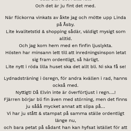
Och det är ju fint det med.
När flickorna vinkats av åkte jag och mötte upp Linda
på Åsby.
Lite kvalitetstid & shopping sådär, väldigt mysigt som
alltid.
Och jag kom hem med en finfin ljuslykta.
Hösten har minsann lett till att inredningsinspon letat
sig fram ordentligt, så härligt.
Lite nytt i röda lilla huset ska det allt bli. Ni ska få se!
Lydnadsträning i ösregn, för andra kvällen i rad, hanns
också med.
Nyttigt! Då Elvin inte är överförtjust i regn….!
Fjärren börjar bli fin även med störning, men det finns
ju sååå mycket annat att slipa på…
Vi har ju stått & stampat på samma ställe ordentligt
länge nu,
och bara petat på sådant han kan hyfsat istället för att