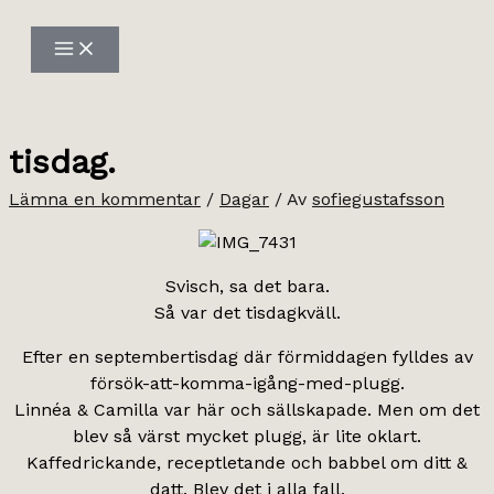
Hoppa
till
innehåll
tisdag.
Lämna en kommentar
/
Dagar
/ Av
sofiegustafsson
Svisch, sa det bara.
Så var det tisdagkväll.
Efter en septembertisdag där förmiddagen fylldes av
försök-att-komma-igång-med-plugg.
Linnéa & Camilla var här och sällskapade. Men om det
blev så värst mycket plugg, är lite oklart.
Kaffedrickande, receptletande och babbel om ditt &
datt. Blev det i alla fall.