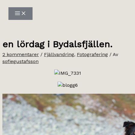
Hoppa
till
innehåll
en lördag i Bydalsfjällen.
2 kommentarer
/
Fjällvandring
,
Fotografering
/ Av
sofiegustafsson