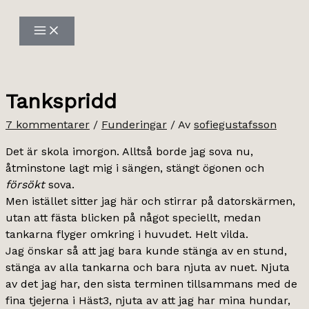
Hoppa
till
innehåll
Tankspridd
7 kommentarer
/
Funderingar
/ Av
sofiegustafsson
Det är skola imorgon. Alltså borde jag sova nu,
åtminstone lagt mig i sängen, stängt ögonen och
försökt
sova.
Men istället sitter jag här och stirrar på datorskärmen,
utan att fästa blicken på något speciellt, medan
tankarna flyger omkring i huvudet. Helt vilda.
Jag önskar så att jag bara kunde stänga av en stund,
stänga av alla tankarna och bara njuta av nuet. Njuta
av det jag har, den sista terminen tillsammans med de
fina tjejerna i Häst3, njuta av att jag har mina hundar,