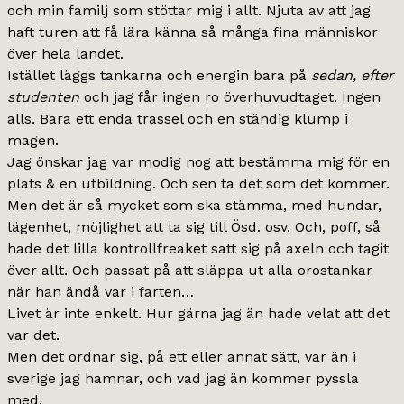
och min familj som stöttar mig i allt. Njuta av att jag
haft turen att få lära känna så många fina människor
över hela landet.
Istället läggs tankarna och energin bara på
sedan, efter
studenten
och jag får ingen ro överhuvudtaget. Ingen
alls. Bara ett enda trassel och en ständig klump i
magen.
Jag önskar jag var modig nog att bestämma mig för en
plats & en utbildning. Och sen ta det som det kommer.
Men det är så mycket som ska stämma, med hundar,
lägenhet, möjlighet att ta sig till Ösd. osv. Och, poff, så
hade det lilla kontrollfreaket satt sig på axeln och tagit
över allt. Och passat på att släppa ut alla orostankar
när han ändå var i farten…
Livet är inte enkelt. Hur gärna jag än hade velat att det
var det.
Men det ordnar sig, på ett eller annat sätt, var än i
sverige jag hamnar, och vad jag än kommer pyssla
med.