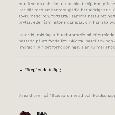
hundmöten och sådär. Han skötte sig bra, prinsen
Det där med att hantera glädje har aldrig varit
sovrumsdörren, fortsätta i samma hastighet nerf
brytas, eller åtminstone dämpas, om han ska lyck
Datortid, middag & hundprommis på eftermiddagen.
passade på att fynda lite. Skjorta, nagellack och
Imorgon blir det förhoppningsvis ännu mer shopp
←
Föregående Inlägg
5 reaktioner på ”Stadspromenad och kvällsshop
EMMA