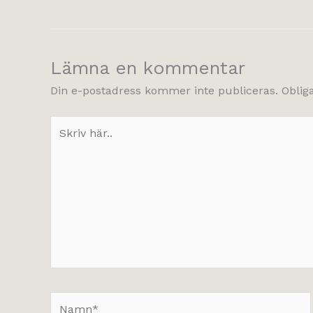
Lämna en kommentar
Din e-postadress kommer inte publiceras.
Oblig
Skriv
här..
Namn*