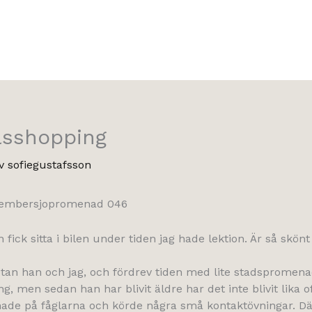
lsshopping
Av
sofiegustafsson
an fick sitta i bilen under tiden jag hade lektion. Är så s
 stan han och jag, och fördrev tiden med lite stadspromena
g, men sedan han har blivit äldre har det inte blivit lika of
nade på fåglarna och körde några små kontaktövningar. Dä