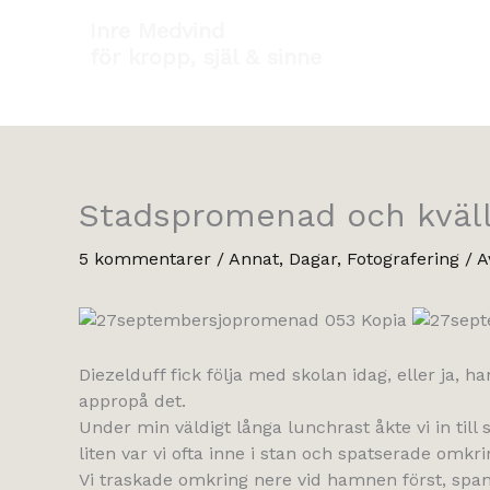
Hoppa
Inre Medvind
till
för kropp, själ & sinne
innehåll
Stadspromenad och kväl
5 kommentarer
/
Annat
,
Dagar
,
Fotografering
/ 
Diezelduff fick följa med skolan idag, eller ja, h
appropå det.
Under min väldigt långa lunchrast åkte vi in till
liten var vi ofta inne i stan och spatserade omkrin
Vi traskade omkring nere vid hamnen först, spa