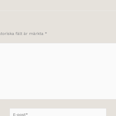
atoriska fält är märkta
*
E-