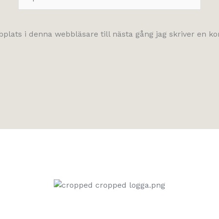
post*
lats i denna webbläsare till nästa gång jag skriver en 