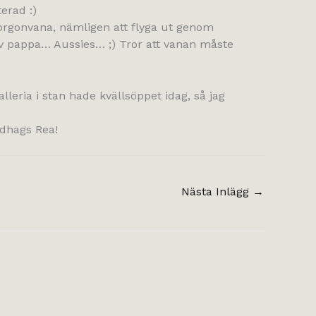
erad :)
morgonvana, nämligen att flyga ut genom
av pappa… Aussies… ;) Tror att vanan måste
leria i stan hade kvällsöppet idag, så jag
ndhags Rea!
Nästa Inlägg
→