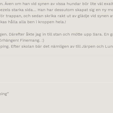
. Även om han vid synen av vissa hundar blir lite väl exalt
 Diezels starka sida… Han har dessutom skapat sig en ny 
ör trappan, och sedan skrika rakt ut av glädje vid synen 
as hålla alla ben i kroppen hela.!
 Därefter åkte jag in till stan och mötte upp Sara. En gal
 örhängen! Finemang. :)
ing. Efter skolan bär det nämligen av till Järpen och Lu
ping”