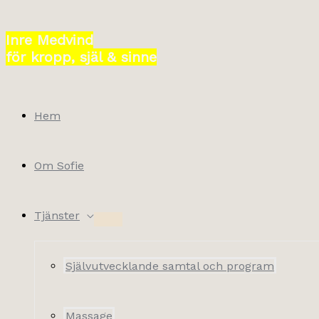
Hoppa
till
Inre Medvind
innehåll
för kropp, själ & sinne
Hem
Om Sofie
Tjänster
Självutvecklande samtal och program
Massage