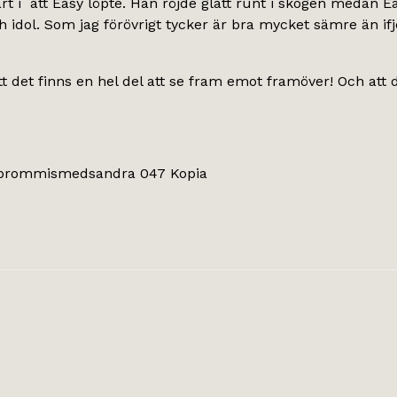
 i att Easy löpte. Han röjde glatt runt i skogen medan Ea
 idol. Som jag förövrigt tycker är bra mycket sämre än ifjo
t det finns en hel del att se fram emot framöver! Och att d