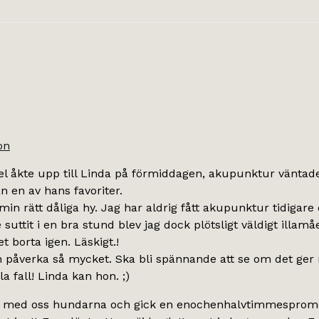
on
el åkte upp till Linda på förmiddagen, akupunktur väntade
n en av hans favoriter.
n rätt dåliga hy. Jag har aldrig fått akupunktur tidigare o
 suttit i en bra stund blev jag dock plötsligt väldigt illam
et borta igen. Läskigt.!
 påverka så mycket. Ska bli spännande att se om det ger 
la fall! Linda kan hon. ;)
 tog med oss hundarna och gick en enochenhalvtimmespromen