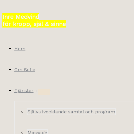
Hoppa
till
Inre Medvind
innehåll
för kropp, själ & sinne
Hem
Om Sofie
Tjänster
Självutvecklande samtal och program
Massage