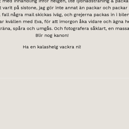
t med inhandling inför helgen, lite lydnadsträning & packa
t varit på sistone, jag gör inte annat än packar och packar 
a fall några mail skickas iväg, och grejerna packas in i bilen
ar kvällen med Eva, för att imorgon åka vidare och ägna 
träna, spåra och umgås. Och fotografera såklart, en massa.
Blir nog kanon!
Ha en kalashelg vackra ni!