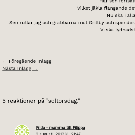
Har sen fortsat
Vilket jäkla flängande de
Nu ska i all
Sen rullar jag och grabbarna mot Grillby och spender
Vi ska lydnads
←
Föregående Inlägg
Nästa Inlägg
→
5 reaktioner på ”soltorsdag.”
Frida - mamma till Filippa
2 augusti, 2012 kl. 21:47