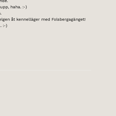
nde.
upp, haha. :-)
.
helgen åt kennelläger med Folsbergagänget!
 :-)