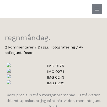
Hoppa
till
innehåll
regnmåndag.
2 kommentarer
/
Dagar
,
Fotografering
/ Av
sofiegustafsson
Kom precis in från morgonpromenad… i tråkväder.
Ibland uppskattar jag sånt här väder, men inte just
idag.