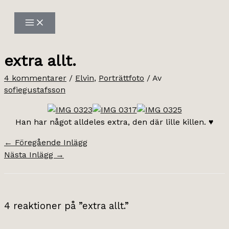
Hoppa
till
innehåll
extra allt.
4 kommentarer
/
Elvin
,
Porträttfoto
/ Av
sofiegustafsson
Han har något alldeles extra, den där lille killen. ♥
←
Föregående Inlägg
Nästa Inlägg
→
4 reaktioner på ”extra allt.”