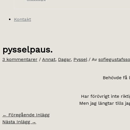
Kontakt
pysselpaus.
3 kommentarer
/
Annat
,
Dagar
,
Pyssel
/ Av
sofiegustafss
Behövde få l
Har förövrigt inte rik
Men jag längtar tills j
←
Föregående Inlägg
Nästa Inlägg
→