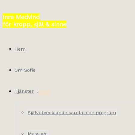
Hoppa
till
Inre Medvind
innehåll
för kropp, själ & sinne
Hem
Om Sofie
Tjänster
Självutvecklande samtal och program
Massage