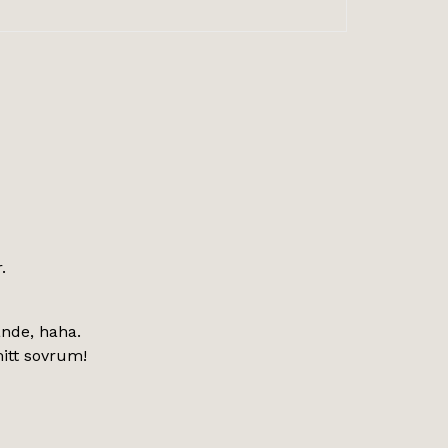
.
ande, haha.
mitt sovrum!