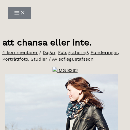
Hoppa
till
innehåll
att chansa eller inte.
4 kommentarer
/
Dagar
,
Fotografering
,
Funderingar
,
Porträttfoto
,
Studier
/ Av
sofiegustafsson