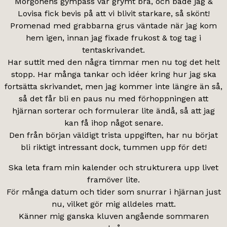
Morgonens gympass var grymt bra, och både jag &
Lovisa fick bevis på att vi blivit starkare, så skönt!
Promenad med grabbarna grus väntade när jag kom
hem igen, innan jag fixade frukost & tog tag i
tentaskrivandet.
Har suttit med den några timmar men nu tog det helt
stopp. Har många tankar och idéer kring hur jag ska
fortsätta skrivandet, men jag kommer inte längre än så,
så det får bli en paus nu med förhoppningen att
hjärnan sorterar och formulerar lite ändå, så att jag
kan få ihop något senare.
Den från början väldigt trista uppgiften, har nu börjat
bli riktigt intressant dock, tummen upp för det!
Ska leta fram min kalender och strukturera upp livet
framöver lite.
För många datum och tider som snurrar i hjärnan just
nu, vilket gör mig alldeles matt.
Känner mig ganska kluven angående sommaren