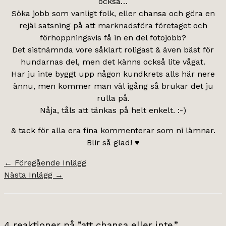
också…
Söka jobb som vanligt folk, eller chansa och göra en
rejäl satsning på att marknadsföra företaget och
förhoppningsvis få in en del fotojobb?
Det sistnämnda vore såklart roligast & även bäst för
hundarnas del, men det känns också lite vågat.
Har ju inte byggt upp någon kundkrets alls här nere
ännu, men kommer man väl igång så brukar det ju
rulla på.
Nåja, tåls att tänkas på helt enkelt. :-)
& tack för alla era fina kommenterar som ni lämnar.
Blir så glad! ♥
←
Föregående Inlägg
Nästa Inlägg
→
4 reaktioner på ”att chansa eller inte.”