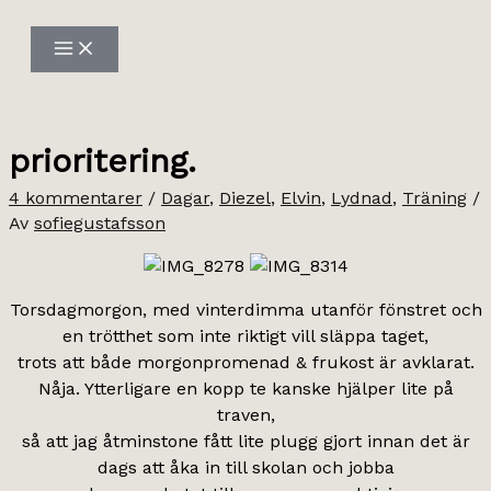
Hoppa
till
innehåll
prioritering.
4 kommentarer
/
Dagar
,
Diezel
,
Elvin
,
Lydnad
,
Träning
/
Av
sofiegustafsson
Torsdagmorgon, med vinterdimma utanför fönstret och
en trötthet som inte riktigt vill släppa taget,
trots att både morgonpromenad & frukost är avklarat.
Nåja. Ytterligare en kopp te kanske hjälper lite på
traven,
så att jag åtminstone fått lite plugg gjort innan det är
dags att åka in till skolan och jobba