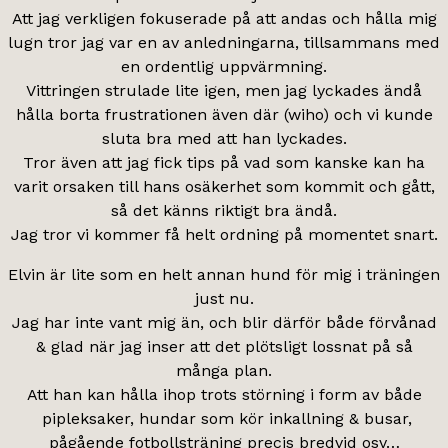
Att jag verkligen fokuserade på att andas och hålla mig
lugn tror jag var en av anledningarna, tillsammans med
en ordentlig uppvärmning.
Vittringen strulade lite igen, men jag lyckades ändå
hålla borta frustrationen även där (wiho) och vi kunde
sluta bra med att han lyckades.
Tror även att jag fick tips på vad som kanske kan ha
varit orsaken till hans osäkerhet som kommit och gått,
så det känns riktigt bra ändå.
Jag tror vi kommer få helt ordning på momentet snart.
Elvin är lite som en helt annan hund för mig i träningen
just nu.
Jag har inte vant mig än, och blir därför både förvånad
& glad när jag inser att det plötsligt lossnat på så
många plan.
Att han kan hålla ihop trots störning i form av både
pipleksaker, hundar som kör inkallning & busar,
pågående fotbollsträning precis bredvid osv…