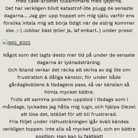
med case-arbetet tillsammans med tjejerna.
Det har verkligen blivit katastrof-lite plugg de senaste
dagarna… Jag ger upp hoppet om mig själv, varför ens
försöka intala mig att börja tidigt när de aldrig kommer
ske. ;-) Jobbar bäst (eller ja, iaf enbart..) under press!
Något som det lagts desto mer tid på under de senaste
dagarna är lydnadsträning.
Och ibland verkar det räcka att skriva av sig lite om
frustration & dåliga känslor, för under både
gårdagkvällens & tisdagens pass, så var känslan så
himla mycket bättre.
Trots att samma problem uppstod i tisdags som i
måndags, lyckades jag hålla mig lugn, och hjälpa Diezel
att lösa det, istället för att bli frustrerad.
Fria följet under ridhusträningen igår kväll kändes
verkligen toppen. Inte alls så mycket ljud, och en bättre
position. Han kan ju faktiskt!