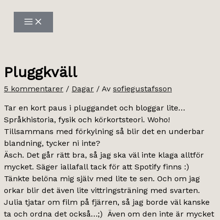
Hoppa
till
innehåll
Pluggkväll
5 kommentarer
/
Dagar
/ Av
sofiegustafsson
Tar en kort paus i pluggandet och bloggar lite…
Språkhistoria, fysik och körkortsteori. Woho!
Tillsammans med förkylning så blir det en underbar
blandning, tycker ni inte?
Äsch. Det går rätt bra, så jag ska väl inte klaga alltför
mycket. Säger iallafall tack för att Spotify finns :)
Tänkte belöna mig själv med lite te sen. Och om jag
orkar blir det även lite vittringsträning med svarten.
Julia tjatar om film på fjärren, så jag borde väl kanske
ta och ordna det också…;) Även om den inte är mycket