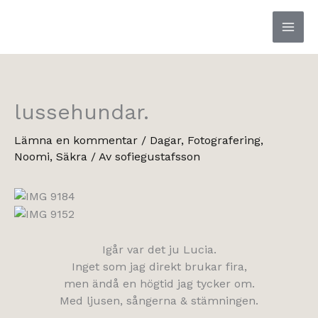
Hoppa
till
innehåll
lussehundar.
Lämna en kommentar
/
Dagar
,
Fotografering
,
Noomi
,
Säkra
/ Av
sofiegustafsson
Igår var det ju Lucia.
Inget som jag direkt brukar fira,
men ändå en högtid jag tycker om.
Med ljusen, sångerna & stämningen.