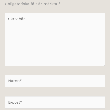
Obligatoriska fält är märkta
*
Skriv
här..
Namn*
E-
post*