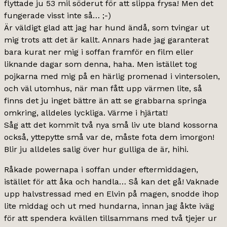
flyttade ju 53 mil söderut för att slippa frysa! Men det
fungerade visst inte så… ;-)
Är väldigt glad att jag har hund ändå, som tvingar ut
mig trots att det är kallt. Annars hade jag garanterat
bara kurat ner mig i soffan framför en film eller
liknande dagar som denna, haha. Men istället tog
pojkarna med mig på en härlig promenad i vintersolen,
och väl utomhus, när man fått upp värmen lite, så
finns det ju inget bättre än att se grabbarna springa
omkring, alldeles lyckliga. Värme i hjärtat!
Såg att det kommit två nya små liv ute bland kossorna
också, yttepytte små var de, måste fota dem imorgon!
Blir ju alldeles salig över hur gulliga de är, hihi.
Råkade powernapa i soffan under eftermiddagen,
istället för att åka och handla… Så kan det gå! Vaknade
upp halvstressad med en Elvin på magen, snodde ihop
lite middag och ut med hundarna, innan jag åkte iväg
för att spendera kvällen tillsammans med två tjejer ur