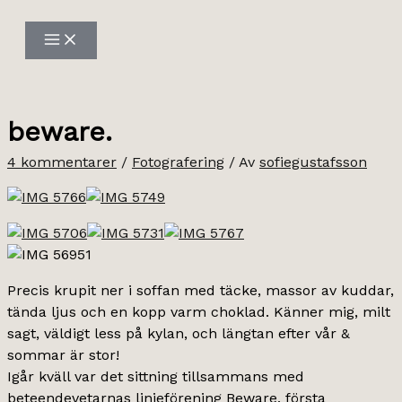
Hoppa
till
innehåll
beware.
4 kommentarer
/
Fotografering
/ Av
sofiegustafsson
Precis krupit ner i soffan med täcke, massor av kuddar,
tända ljus och en kopp varm choklad. Känner mig, milt
sagt, väldigt less på kylan, och längtan efter vår &
sommar är stor!
Igår kväll var det sittning tillsammans med
beteendevetarnas linjeförening Beware, första