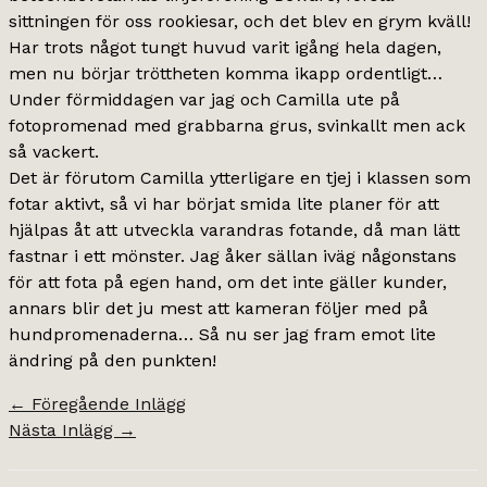
sittningen för oss rookiesar, och det blev en grym kväll!
Har trots något tungt huvud varit igång hela dagen,
men nu börjar tröttheten komma ikapp ordentligt…
Under förmiddagen var jag och Camilla ute på
fotopromenad med grabbarna grus, svinkallt men ack
så vackert.
Det är förutom Camilla ytterligare en tjej i klassen som
fotar aktivt, så vi har börjat smida lite planer för att
hjälpas åt att utveckla varandras fotande, då man lätt
fastnar i ett mönster. Jag åker sällan iväg någonstans
för att fota på egen hand, om det inte gäller kunder,
annars blir det ju mest att kameran följer med på
hundpromenaderna… Så nu ser jag fram emot lite
ändring på den punkten!
←
Föregående Inlägg
Nästa Inlägg
→