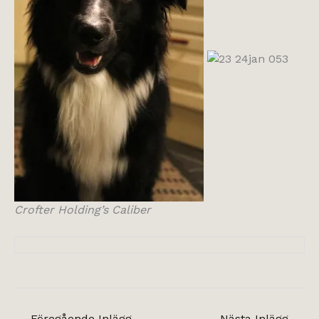
Crofter Holding’s Caliber
←
Föregående Inlägg
Nästa Inlägg
→