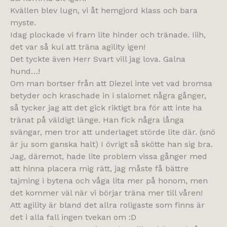
Kvällen blev lugn, vi åt hemgjord klass och bara
myste.
Idag plockade vi fram lite hinder och tränade. Iiih,
det var så kul att träna agility igen!
Det tyckte även Herr Svart vill jag lova. Galna
hund…!
Om man bortser från att Diezel inte vet vad bromsa
betyder och kraschade in i slalomet några gånger,
så tycker jag att det gick riktigt bra för att inte ha
tränat på väldigt länge. Han fick några långa
svängar, men tror att underlaget störde lite där. (snö
är ju som ganska halt) I övrigt så skötte han sig bra.
Jag, däremot, hade lite problem vissa gånger med
att hinna placera mig rätt, jag måste få bättre
tajming i bytena och våga lita mer på honom, men
det kommer väl när vi börjar träna mer till våren!
Att agility är bland det allra roligaste som finns är
det i alla fall ingen tvekan om :D