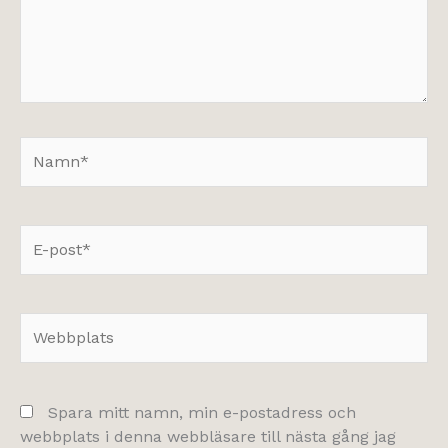
Namn*
E-
post*
Webbplats
Spara mitt namn, min e-postadress och
webbplats i denna webbläsare till nästa gång jag