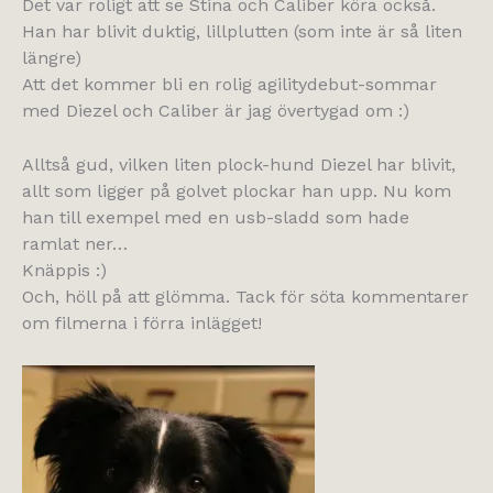
Det var roligt att se Stina och Caliber köra också.
Han har blivit duktig, lillplutten (som inte är så liten
längre)
Att det kommer bli en rolig agilitydebut-sommar
med Diezel och Caliber är jag övertygad om :)
Alltså gud, vilken liten plock-hund Diezel har blivit,
allt som ligger på golvet plockar han upp. Nu kom
han till exempel med en usb-sladd som hade
ramlat ner…
Knäppis :)
Och, höll på att glömma. Tack för söta kommentarer
om filmerna i förra inlägget!