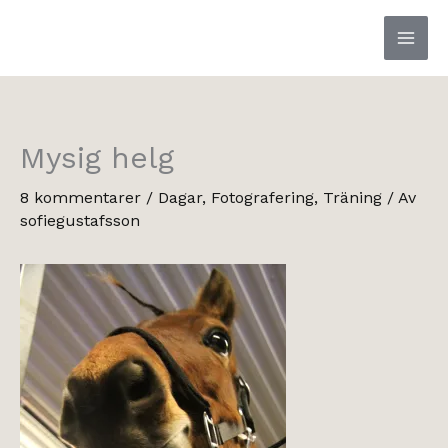
Hoppa
till
innehåll
Mysig helg
8 kommentarer
/
Dagar
,
Fotografering
,
Träning
/ Av
sofiegustafsson