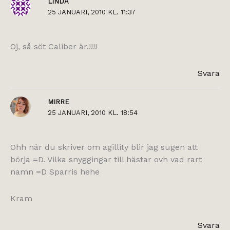
LINDA
25 JANUARI, 2010 KL. 11:37
Oj, så söt Caliber är.!!!!
Svara
MIRRE
25 JANUARI, 2010 KL. 18:54
Ohh när du skriver om agillity blir jag sugen att
börja =D. Vilka snyggingar till hästar ovh vad rart
namn =D Sparris hehe
Kram
Svara