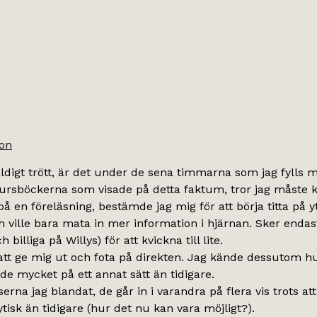
son
väldigt trött, är det under de sena timmarna som jag fylls m
v kursböckerna som visade på detta faktum, tror jag måste
rt på en föreläsning, bestämde jag mig för att börja titta på y
ch ville bara mata in mer information i hjärnan. Sker endas
liga på Willys) för att kvickna till lite.
å att ge mig ut och fota på direkten. Jag kände dessutom h
ade mycket på ett annat sätt än tidigare.
rna jag blandat, de går in i varandra på flera vis trots at
tisk än tidigare (hur det nu kan vara möjligt?).