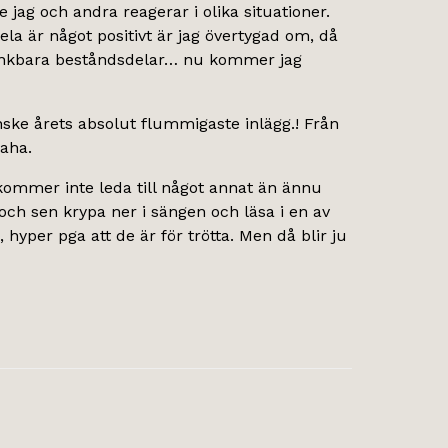
 jag och andra reagerar i olika situationer.
ela är något positivt är jag övertygad om, då
a tänkbara beståndsdelar… nu kommer jag
kanske årets absolut flummigaste inlägg.! Från
haha.
kommer inte leda till något annat än ännu
och sen krypa ner i sängen och läsa i en av
hyper pga att de är för trötta. Men då blir ju