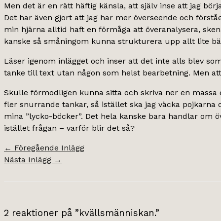
Men det är en rätt häftig känsla, att själv inse att jag b
Det har även gjort att jag har mer överseende och förståe
min hjärna alltid haft en förmåga att överanalysera, ske
kanske så småningom kunna strukturera upp allt lite bät
Läser igenom inlägget och inser att det inte alls blev som
tanke till text utan någon som helst bearbetning. Men att 
Skulle förmodligen kunna sitta och skriva ner en massa d
fler snurrande tankar, så istället ska jag väcka pojkarn
mina ”lycko-böcker”. Det hela kanske bara handlar om över
istället frågan – varför blir det så?
←
Föregående Inlägg
Nästa Inlägg
→
2 reaktioner på ”kvällsmänniskan.”