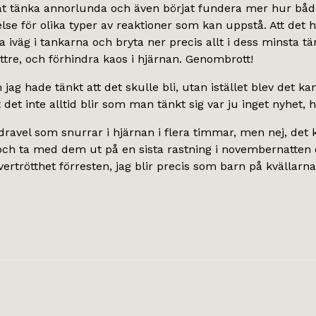
örjat tänka annorlunda och även börjat fundera mer hur både
lse för olika typer av reaktioner som kan uppstå. Att det h
na iväg i tankarna och bryta ner precis allt i dess minst
tre, och förhindra kaos i hjärnan. Genombrott!
 jag hade tänkt att det skulle bli, utan istället blev det 
det inte alltid blir som man tänkt sig var ju inget nyhet, 
ravel som snurrar i hjärnan i flera timmar, men nej, det 
a och ta med dem ut på en sista rastning i novembernatten 
trötthet förresten, jag blir precis som barn på kvällarna, 