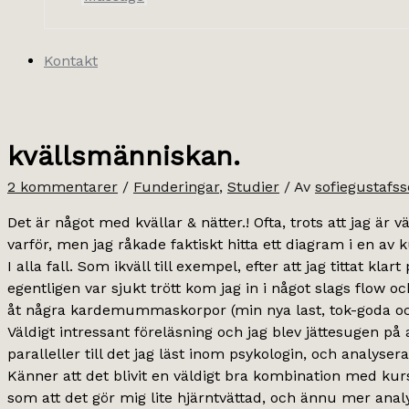
Kontakt
kvällsmänniskan.
2 kommentarer
/
Funderingar
,
Studier
/ Av
sofiegustafs
Det är något med kvällar & nätter.! Ofta, trots att jag är 
varför, men jag råkade faktiskt hitta ett diagram i en a
I alla fall. Som ikväll till exempel, efter att jag tittat kla
egentligen var sjukt trött kom jag in i något slags flow o
åt några kardemummaskorpor (min nya last, tok-goda och bil
Väldigt intressant föreläsning och jag blev jättesugen p
paralleller till det jag läst inom psykologin, och analyser
Känner att det blivit en väldigt bra kombination med kurse
som att det gör mig lite hjärntvättad, och ännu mer analy