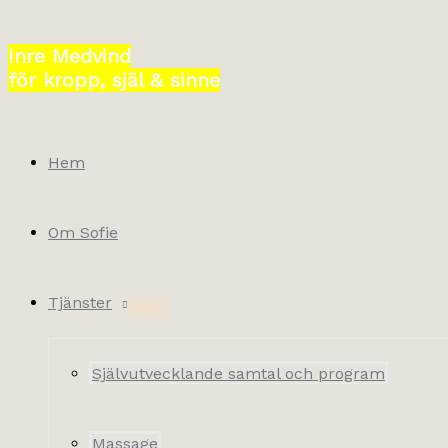
Hoppa
till
Inre Medvind
innehåll
för kropp, själ & sinne
Hem
Om Sofie
Tjänster
Självutvecklande samtal och program
Massage