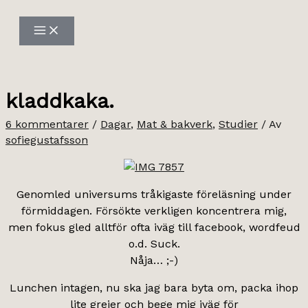
Hoppa
till
innehåll
kladdkaka.
6 kommentarer
/
Dagar
,
Mat & bakverk
,
Studier
/ Av
sofiegustafsson
Genomled universums tråkigaste föreläsning under
förmiddagen. Försökte verkligen koncentrera mig,
men fokus gled alltför ofta iväg till facebook, wordfeud
o.d. Suck.
Nåja… ;-)
Lunchen intagen, nu ska jag bara byta om, packa ihop
lite grejer och bege mig iväg för