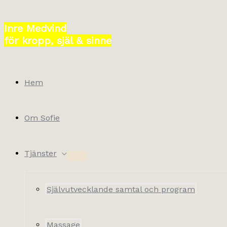
Hoppa
till
Inre Medvind
innehåll
för kropp, själ & sinne
Hem
Om Sofie
Tjänster
Självutvecklande samtal och program
Massage