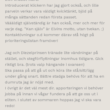
Introducerat klickern har jag gjort också, och lille
parveln verkar vara väldigt kvicktänkt, bjöd på
många sättanden redan första passet.
Väääldigt självständig är han också, mer och mer för
varje dag. ”Kan själv” är Elvins motto, utan tvekan. ;)
Kontaktövningar o.d kommer därav stå högt på
prioriteringslistan framöver!
Jag och Diezelprinsen tränade lite vändningar på
stället, och stegförflyttningar inomhus tidigare. Gick
riktigt bra. (trots valp hängande i svansen)
Ska passa på att gå ut och köra lite stå/sitt/ligg
under gång snart. Bättre stadga behövs för att ha en
dumruta jag är nöjd med.
I övrigt är det väl mest dir. apporteringen vi behöver
jobba på innan vi vågar fundera på att ge oss ut i
eliten. I slutet av sommaren hoppas jag vi ska vara
redo!