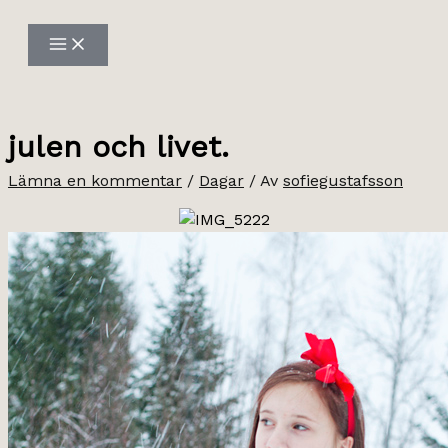
Hoppa
till
innehåll
julen och livet.
Lämna en kommentar
/
Dagar
/ Av
sofiegustafsson