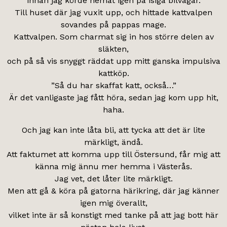
innan jag körde hemåt igen på isiga bilvägar.
Till huset där jag vuxit upp, och hittade kattvalpen
sovandes på pappas mage.
Kattvalpen. Som charmat sig in hos större delen av
släkten,
och på så vis snyggt räddat upp mitt ganska impulsiva
kattköp.
”Så du har skaffat katt, också…”
Är det vanligaste jag fått höra, sedan jag kom upp hit,
haha.
Och jag kan inte låta bli, att tycka att det är lite
märkligt, ändå.
Att faktumet att komma upp till Östersund, får mig att
känna mig ännu mer hemma i Västerås.
Jag vet, det låter lite märkligt.
Men att gå & köra på gatorna härikring, där jag känner
igen mig överallt,
vilket inte är så konstigt med tanke på att jag bott här