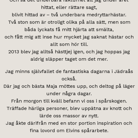
hittat, eller rättare sagt,
blivit hittad av – två underbara medryttarhästar.
Två ston som är otroligt olika på alla sätt, men som
båda lyckats få mitt hjärta att smälta,
och fått mig att inse hur mycket jag saknat hästar och
allt som hör till.
2013 blev jag alltså hästtjej igen, och jag hoppas jag
aldrig släpper taget om det mer.
Jag minns självfallet de fantastiska dagarna i Jädraås
också.
Där jag och bästa Maja möttes upp, och deltog på läger
under några dagar.
Från morgon till kväll befann vi oss i spårskogen.
Träffade härliga personer, blev uppätna av knott och
lärde oss massor av nytt.
Jag åkte därifrån med en stor portion inspiration och
fina lovord om Elvins spårarbete.