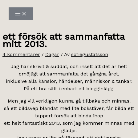
Hoppa
till
innehåll
ett försök att sammanfatta
mitt 2013.
4 kommentarer
/
Dagar
/ Av
sofiegustafsson
Jag har skrivit & suddat, och insett att det är helt
omöjligt att sammanfatta det gångna året,
inklusive alla känslor, händelser, människor & tankar.
På ett bra sätt i enbart ett blogginlägg.
Men jag vill verkligen kunna gå tillbaka och minnas,
så ett bildsvep blandat med lite bokstäver, får bilda ett
tappert försök att binda ihop
ett helt fantastiskt 2013, som jag kommer minnas med
glädje.
Jag varnar er lite på förhand, att det kanske,