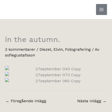
Hoppa
till
innehåll
in the autumn.
3 kommentarer
/
Diezel
,
Elvin
,
Fotografering
/ Av
sofiegustafsson
←
Föregående Inlägg
Nästa Inlägg
→