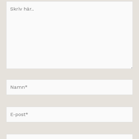
Skriv
här..
Namn*
E-
post*
Webbplats