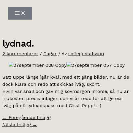
Hoppa
till
innehåll
lydnad.
2 kommentarer
/
Dagar
/ Av
sofiegustafsson
Satt uppe länge igår kväll med ett gäng bilder, nu är de
dock klara och redo att skickas iväg, skönt.
Elvin var snäll och gav mig sovmorgon imorse, så nu är
frukosten precis intagen och vi är redo för att ge oss
iväg på ett lydnadspass med Cissi. Pepp! :-)
←
Föregående Inlägg
Nästa Inlägg
→