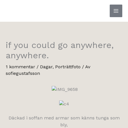
Hoppa
till
innehåll
if you could go anywhere,
anywhere.
1 kommentar
/
Dagar
,
Porträttfoto
/ Av
sofiegustafsson
Däckad i soffan med armar som känns tunga som
bly,