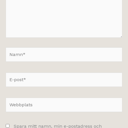
Namn*
E-
post*
Webbplats
Spara mitt namn, min e-postadress och