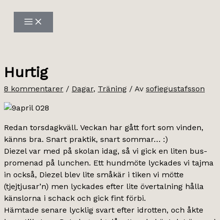
Hoppa
till
innehåll
Hurtig
8 kommentarer
/
Dagar
,
Träning
/ Av
sofiegustafsson
Redan torsdagkväll. Veckan har gått fort som vinden,
känns bra. Snart praktik, snart sommar… :)
Diezel var med på skolan idag, så vi gick en liten bus-
promenad på lunchen. Ett hundmöte lyckades vi tajma
in också, Diezel blev lite småkär i tiken vi mötte
(tjejtjusar’n) men lyckades efter lite övertalning hålla
känslorna i schack och gick fint förbi.
Hämtade senare lycklig svart efter idrotten, och åkte