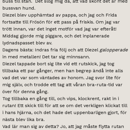
buss till stan. Det slog mig då, att vad skönt det är med
bussvan hund.
Diezel blev upphämtad av pappa, och jag och Frida
fortsatte till Frösön för ett pass på friskis. Om jag var
trött innan, var det inget motför vad jag var efteråt!
Middag gjorde mig piggare, och det inplanerade
lydnadspasset blev av.
Dagens bästa: Indras fria följ och att Diezel
galopperade
in med metallen! Det tar sig minnsann.
Diezel tappade bort sig lite vid ett rutskick, jag tog
tillbaka ett par gånger, men han begrep ändå inte alls
vad det var som väntades av honom. Jag svor lite för
mig själv, och trodde ett tag att våran bra-ruta-tid var
över för denna gång.
Tog tillbaka en gång till, och vips, klockrent, rakt in i
rutan! Ett skick till för att se om det verkligen klickat till
i hans hjärna, och det hade det uppenbarligen gjort, för
nästa blev lika bra.
Vad lär man sig av detta? Jo, att jag måste flytta rutan