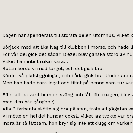
Dagen har spenderats till största delen utomhus, vilket kä
Började med att åka iväg till klubben i morse, och hade 
För vår del gick det sådär, Diezel blev ganska störd av h
Vilket han inte brukar vara…
Rutan körde vi med target, och det gick bra.
Körde två platsliggningar, och båda gick bra. Under andra 
Men han hade bara legat och tittat på henne som tur var 
Efter att ha varit hem en sväng och fått lite magen, blev 
med den här gången :)
Alla 3 fyrbenta skötte sig bra på stan, trots att gågatan v
Vi mötte en hel del hundar också, vilket jag tyckte var b
Indra är så lättsam, hon bryr sig inte ett dugg om varke