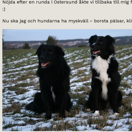
Nöjda efter en runda i Östersund åkte vi tillbaka till mi
:)
Nu ska jag och hundarna ha myskväll – borsta pälsar, kl