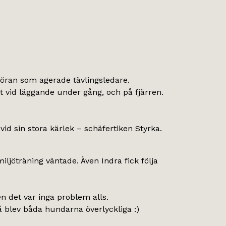
Göran som agerade tävlingsledare.
et vid läggande under gång, och på fjärren.
vid sin stora kärlek – schäfertiken Styrka.
iljöträning väntade. Även Indra fick följa
en det var inga problem alls.
å blev båda hundarna överlyckliga :)