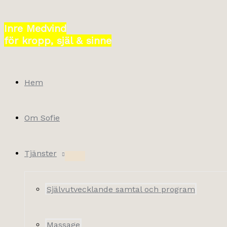
Hoppa
till
Inre Medvind
innehåll
för kropp, själ & sinne
Hem
Om Sofie
Tjänster
Självutvecklande samtal och program
Massage