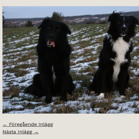
←
Föregående Inlägg
Nästa Inlägg
→