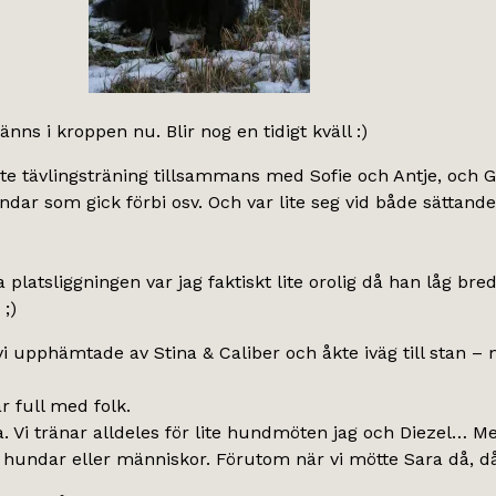
nns i kroppen nu. Blir nog en tidigt kväll :)
lite tävlingsträning tillsammans med Sofie och Antje, och 
undar som gick förbi osv. Och var lite seg vid både sättand
platsliggningen var jag faktiskt lite orolig då han låg bred
;)
vi upphämtade av Stina & Caliber och åkte iväg till stan – m
ar full med folk.
ra. Vi tränar alldeles för lite hundmöten jag och Diezel… M
n hundar eller människor. Förutom när vi mötte Sara då, d