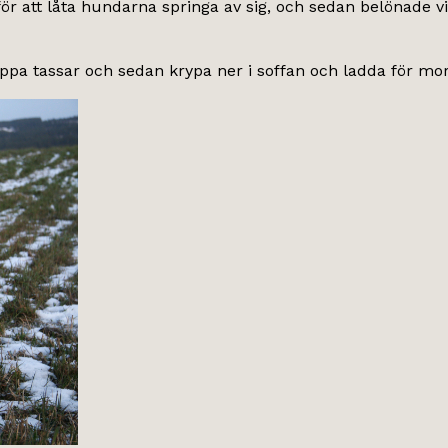
g för att låta hundarna springa av sig, och sedan belönade
ippa tassar och sedan krypa ner i soffan och ladda för mo