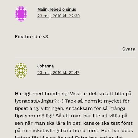
Malin, rebell o sinus
23 maj, 2010 kl. 22:39
Finahundar<3
Svara
Johanna
23 maj, 2010 kl. 22:47
Härligt med hundhelg! Visst är det kul att titta på
lydnadstävlingar? :-) Tack så hemskt mycket för
tipset ang. vittringen. Är tacksam för så många
tips som möjligt! Så att man har lite att välja på
sen när man ska lära in det, kanske ska test först
på min icketävlingsbara hund först. Hon har dock
lättare för klicker än vad Extra har verkar det