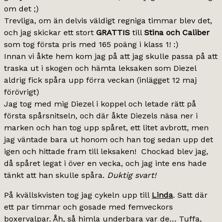
om det ;)
Trevliga, om än delvis väldigt regniga timmar blev det,
och jag skickar ett stort
GRATTIS
till
Stina och Caliber
som tog första pris med 165 poäng i klass 1! :)
Innan vi åkte hem kom jag på att jag skulle passa på att
traska ut i skogen och hämta leksaken som Diezel
aldrig fick spåra upp förra veckan (inlägget 12 maj
förövrigt)
Jag tog med mig Diezel i koppel och letade rätt på
första spårsnitseln, och där åkte Diezels näsa ner i
marken och han tog upp spåret, ett litet avbrott, men
jag väntade bara ut honom och han tog sedan upp det
igen och hittade fram till leksaken! Chockad blev jag,
då spåret legat i över en vecka, och jag inte ens hade
tänkt att han skulle spåra.
Duktig svart!
På kvällskvisten tog jag cykeln upp till
Linda
. Satt där
ett par timmar och gosade med femveckors
boxervalpar. Åh, så himla underbara var de… Tuffa,