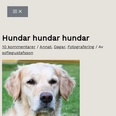
Hoppa
till
innehåll
Hundar hundar hundar
10 kommentarer
/
Annat
,
Dagar
,
Fotografering
/ Av
sofiegustafsson