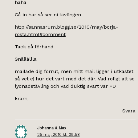
haha
Gå in här så ser ni tävlingen
http://sannasrum.blogg.se/2010/may/borja-
rosta.html#comment
Tack på förhand
Snääällla
mailade dig förrut, men mitt mail ligger i utkastet
så vet ej hur det vart med det där. Vad roligt att se
lydnadstävling och vad duktig svart var =D
kram,
Svara
Johanna & Max
25 maj, 2010 kl. 09:58