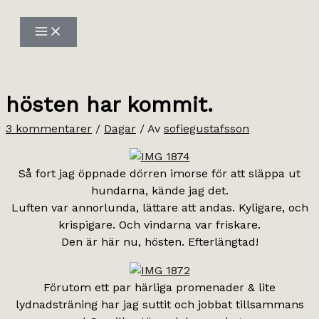
Hoppa
till
innehåll
hösten har kommit.
3 kommentarer
/
Dagar
/ Av
sofiegustafsson
Så fort jag öppnade dörren imorse för att släppa ut
hundarna, kände jag det.
Luften var annorlunda, lättare att andas. Kyligare, och
krispigare. Och vindarna var friskare.
Den är här nu, hösten. Efterlängtad!
Förutom ett par härliga promenader & lite
lydnadsträning har jag suttit och jobbat tillsammans