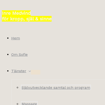
Hoppa
till
Inre Medvind
innehåll
för kropp, själ & sinne
Hem
Om Sofie
Tjänster
Självutvecklande samtal och program
Massage