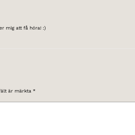
er mig att få höra! :)
fält är märkta
*