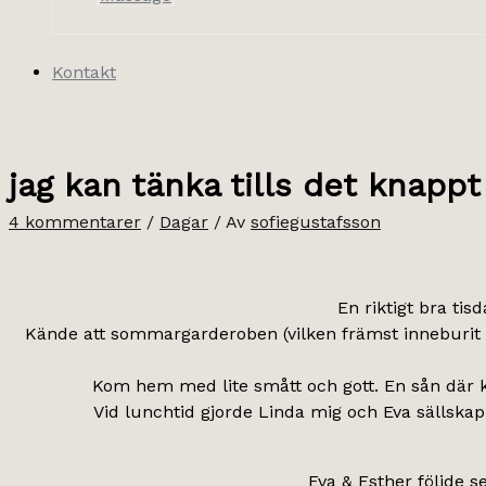
Kontakt
jag kan tänka tills det knappt 
4 kommentarer
/
Dagar
/ Av
sofiegustafsson
En riktigt bra tis
Kände att sommargarderoben (vilken främst inneburit 
Kom hem med lite smått och gott. En sån där kär
Vid lunchtid gjorde Linda mig och Eva sällskap,
Eva & Esther följde 