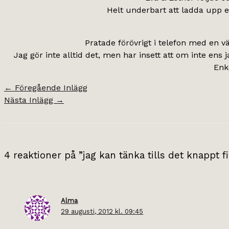
Helt underbart att ladda upp en
Pratade förövrigt i telefon med en v
Jag gör inte alltid det, men har insett att om inte ens j
Enk
←
Föregående Inlägg
Nästa Inlägg
→
4 reaktioner på ”jag kan tänka tills det knappt fi
Alma
29 augusti, 2012 kl. 09:45