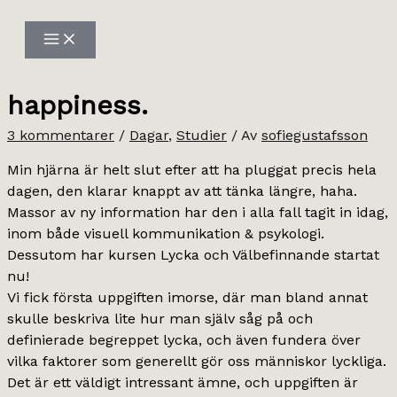
Hoppa
till
innehåll
happiness.
3 kommentarer
/
Dagar
,
Studier
/ Av
sofiegustafsson
Min hjärna är helt slut efter att ha pluggat precis hela
dagen, den klarar knappt av att tänka längre, haha.
Massor av ny information har den i alla fall tagit in idag,
inom både visuell kommunikation & psykologi.
Dessutom har kursen Lycka och Välbefinnande startat
nu!
Vi fick första uppgiften imorse, där man bland annat
skulle beskriva lite hur man själv såg på och
definierade begreppet lycka, och även fundera över
vilka faktorer som generellt gör oss människor lyckliga.
Det är ett väldigt intressant ämne, och uppgiften är