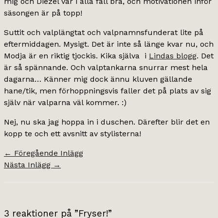
mig och Diezel var i alla fall bra, och motivationen inför
säsongen är på topp!
Suttit och valplängtat och valpnamnsfunderat lite på
eftermiddagen. Mysigt. Det är inte så länge kvar nu, och
Modja är en riktig tjockis. Kika själva i
Lindas blogg
. Det
är så spännande. Och valptankarna snurrar mest hela
dagarna… Känner mig dock ännu kluven gällande
hane/tik, men förhoppningsvis faller det på plats av sig
själv när valparna väl kommer. :)
Nej, nu ska jag hoppa in i duschen. Därefter blir det en
kopp te och ett avsnitt av stylisterna!
←
Föregående Inlägg
Nästa Inlägg
→
3 reaktioner på ”Fryser!”