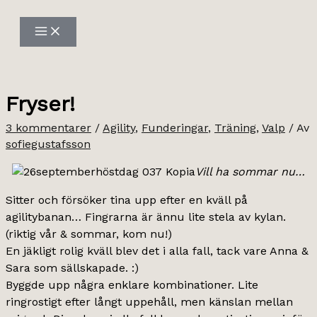
Hoppa
till
innehåll
Fryser!
3 kommentarer
/
Agility
,
Funderingar
,
Träning
,
Valp
/ Av
sofiegustafsson
Vill ha sommar nu…
Sitter och försöker tina upp efter en kväll på
agilitybanan… Fingrarna är ännu lite stela av kylan.
(riktig vår & sommar, kom nu!)
En jäkligt rolig kväll blev det i alla fall, tack vare Anna &
Sara som sällskapade. :)
Byggde upp några enklare kombinationer. Lite
ringrostigt efter långt uppehåll, men känslan mellan