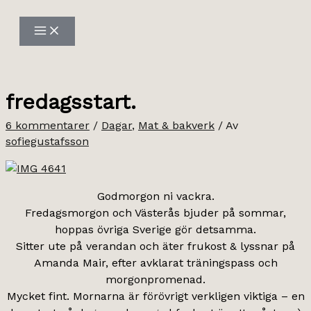
Hoppa
till
innehåll
fredagsstart.
6 kommentarer
/
Dagar
,
Mat & bakverk
/ Av
sofiegustafsson
Godmorgon ni vackra.
Fredagsmorgon och Västerås bjuder på sommar,
hoppas övriga Sverige gör detsamma.
Sitter ute på verandan och äter frukost & lyssnar på
Amanda Mair, efter avklarat träningspass och
morgonpromenad.
Mycket fint. Mornarna är förövrigt verkligen viktiga – en