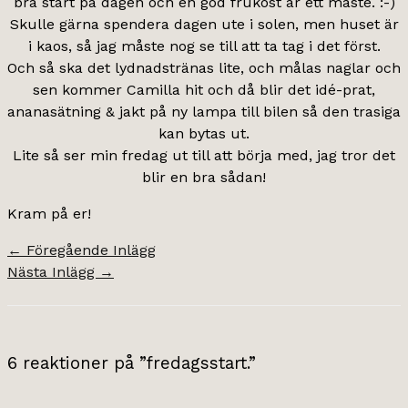
bra start på dagen och en god frukost är ett måste. :-)
Skulle gärna spendera dagen ute i solen, men huset är
i kaos, så jag måste nog se till att ta tag i det först.
Och så ska det lydnadstränas lite, och målas naglar och
sen kommer Camilla hit och då blir det idé-prat,
ananasätning & jakt på ny lampa till bilen så den trasiga
kan bytas ut.
Lite så ser min fredag ut till att börja med, jag tror det
blir en bra sådan!
Kram på er!
←
Föregående Inlägg
Nästa Inlägg
→
6 reaktioner på ”fredagsstart.”