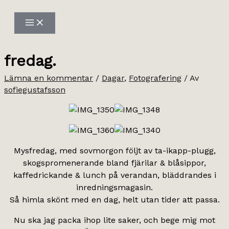
Hoppa
till
innehåll
fredag.
Lämna en kommentar
/
Dagar
,
Fotografering
/ Av
sofiegustafsson
Mysfredag, med sovmorgon följt av ta-ikapp-plugg,
skogspromenerande bland fjärilar & blåsippor,
kaffedrickande & lunch på verandan, bläddrandes i
inredningsmagasin.
Så himla skönt med en dag, helt utan tider att passa.
Nu ska jag packa ihop lite saker, och bege mig mot