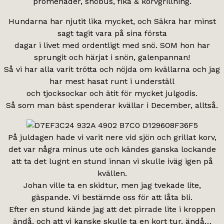
promenader, snöbus, fika & korvgrillning.
Hundarna har njutit lika mycket, och Säkra har minst
sagt tagit vara på sina första
dagar i livet med ordentligt med snö. SOM hon har
sprungit och härjat i snön, galenpannan!
Så vi har alla varit trötta och nöjda om kvällarna och jag
har mest hasat runt i underställ
och tjocksockar och ätit för mycket julgodis.
Så som man bäst spenderar kvällar i December, alltså.
På juldagen hade vi varit nere vid sjön och grillat korv,
det var några minus ute och kändes ganska lockande
att ta det lugnt en stund innan vi skulle iväg igen på
kvällen.
Johan ville ta en skidtur, men jag tvekade lite,
gäspande. Vi bestämde oss för att låta bli.
Efter en stund kände jag att det pirrade lite i kroppen
ändå, och att vi kanske skulle ta en kort tur, ändå…