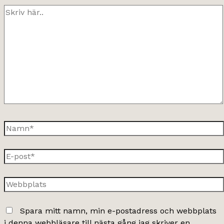
Skriv
här..
Namn*
E-
post*
Webbplats
Spara mitt namn, min e-postadress och webbplats
i denna webbläsare till nästa gång jag skriver en