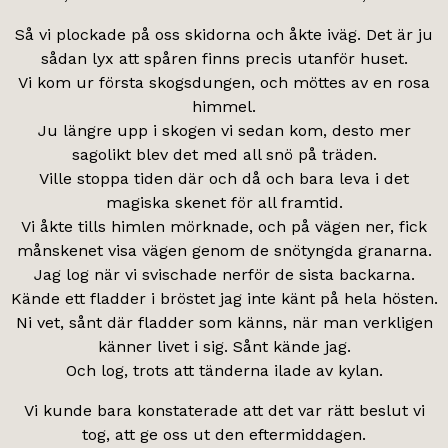
Så vi plockade på oss skidorna och åkte iväg. Det är ju
sådan lyx att spåren finns precis utanför huset.
Vi kom ur första skogsdungen, och möttes av en rosa
himmel.
Ju längre upp i skogen vi sedan kom, desto mer
sagolikt blev det med all snö på träden.
Ville stoppa tiden där och då och bara leva i det
magiska skenet för all framtid.
Vi åkte tills himlen mörknade, och på vägen ner, fick
månskenet visa vägen genom de snötyngda granarna.
Jag log när vi svischade nerför de sista backarna.
Kände ett fladder i bröstet jag inte känt på hela hösten.
Ni vet, sånt där fladder som känns, när man verkligen
känner livet i sig. Sånt kände jag.
Och log, trots att tänderna ilade av kylan.
Vi kunde bara konstaterade att det var rätt beslut vi
tog, att ge oss ut den eftermiddagen.