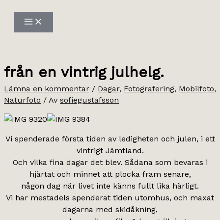
Hoppa
till
innehåll
från en vintrig julhelg.
Lämna en kommentar
/
Dagar
,
Fotografering
,
Mobilfoto
,
Naturfoto
/ Av
sofiegustafsson
Vi spenderade första tiden av ledigheten och julen, i ett
vintrigt Jämtland.
Och vilka fina dagar det blev. Sådana som bevaras i
hjärtat och minnet att plocka fram senare,
någon dag när livet inte känns fullt lika härligt.
Vi har mestadels spenderat tiden utomhus, och maxat
dagarna med skidåkning,