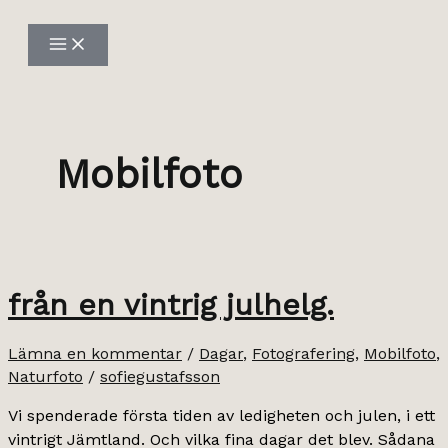
Hoppa
till
innehåll
Mobilfoto
från en vintrig julhelg.
Lämna en kommentar
/
Dagar
,
Fotografering
,
Mobilfoto
,
Naturfoto
/
sofiegustafsson
Vi spenderade första tiden av ledigheten och julen, i ett
vintrigt Jämtland. Och vilka fina dagar det blev. Sådana