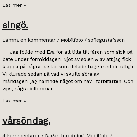
mobilfångat.
Läs mer »
singö.
Lämna en kommentar
/
Mobilfoto
/
sofiegustafsson
Jag följde med Eva för att titta till fåren som gick på
bete under förmiddagen. Njöt av solen & av att jag fick
klappa på några hästar som delade hage med de ulliga.
Vi klurade sedan på vad vi skulle göra av
måndagen, jag nämnde något om hav i förbifarten. Och
vips, några biltimmar
singö.
Läs mer »
vårsöndag.
4 kommentarer
/
Dagar
,
Inredning
,
Mobilfoto
/