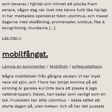
som bevaras i hjärtat och minnet att plocka fram
senare, någon dag när livet inte känns fullt lika härligt.
Vi har mestadels spenderat tiden utomhus, och maxat
dagarna med skidåkning, promenader, snöbus, fika &
korvgrillning. Hundarna […]
från
Läs mer »
en
vintrig
mobilfångat.
julhelg.
Lämna en kommentar
/
Mobilfoto
/
sofiegustafsson
Några mobilbilder från gångna veckan. Vi har myst
nere vid sjön, och Thore har börjat komma på att
simning är ganska kul (inte bara att plaska & jaga
vattendroppar). Diezel, han badar som vanligt som en
tok. Frukosten har ätits utomhus – bästa sättet att
starta dagen på, utan tvekan. Och så har det pussats