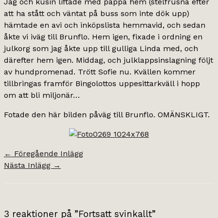
Jag och kusin liftade med pappa hem (stelfrusna efter
att ha stått och väntat på buss som inte dök upp)
hämtade en avi och inköpslista hemmavid, och sedan
åkte vi iväg till Brunflo. Hem igen, fixade i ordning en
julkorg som jag åkte upp till gulliga Linda med, och
därefter hem igen. Middag, och julklappsinslagning följt
av hundpromenad. Trött Sofie nu. Kvällen kommer
tillbringas framför Bingolottos uppesittarkväll i hopp
om att bli miljonär…
Fotade den här bilden påväg till Brunflo. OMÄNSKLIGT.
←
Föregående Inlägg
Nästa Inlägg
→
3 reaktioner på ”Fortsatt svinkallt”