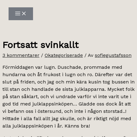
Hoppa
till
innehåll
Fortsatt svinkallt
3 kommentarer
/
Okategoriserade
/ Av
sofiegustafsson
Förmiddagen var lugn. Duschade, prommade med
hundarna och åt frukost i lugn och ro. Därefter var det
slut på friden, och jag och min kära kusin tog bussen in
till stan och handlade de sista julklapparna. Mycket folk
på stan såklart, och vi undrade varför vi inte varit ute i
god tid med julklappsinköpen… Gladde oss dock åt att
vi befann oss i östersund, och inte i någon storstad..!
Hittade i alla fall allt jag skulle, och är riktigt nöjd med
alla julklappsinköpen i år. Känns bra!