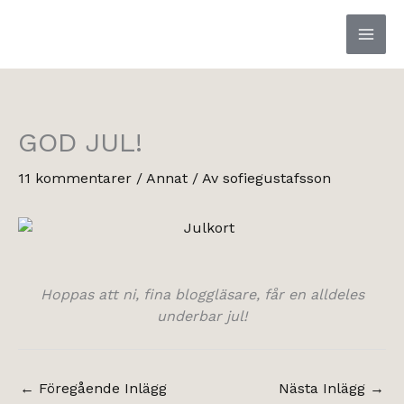
Hoppa
till
innehåll
GOD JUL!
11 kommentarer
/
Annat
/ Av
sofiegustafsson
Hoppas att ni, fina bloggläsare, får en alldeles
underbar jul!
←
Föregående Inlägg
Nästa Inlägg
→