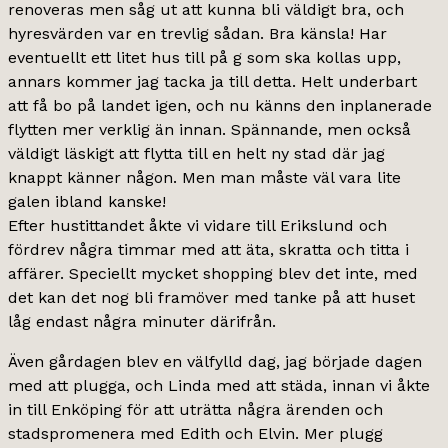
renoveras men såg ut att kunna bli väldigt bra, och
hyresvärden var en trevlig sådan. Bra känsla! Har
eventuellt ett litet hus till på g som ska kollas upp,
annars kommer jag tacka ja till detta. Helt underbart
att få bo på landet igen, och nu känns den inplanerade
flytten mer verklig än innan. Spännande, men också
väldigt läskigt att flytta till en helt ny stad där jag
knappt känner någon. Men man måste väl vara lite
galen ibland kanske!
Efter hustittandet åkte vi vidare till Erikslund och
fördrev några timmar med att äta, skratta och titta i
affärer. Speciellt mycket shopping blev det inte, med
det kan det nog bli framöver med tanke på att huset
låg endast några minuter därifrån.
Även gårdagen blev en välfylld dag, jag började dagen
med att plugga, och Linda med att städa, innan vi åkte
in till Enköping för att uträtta några ärenden och
stadspromenera med Edith och Elvin. Mer plugg