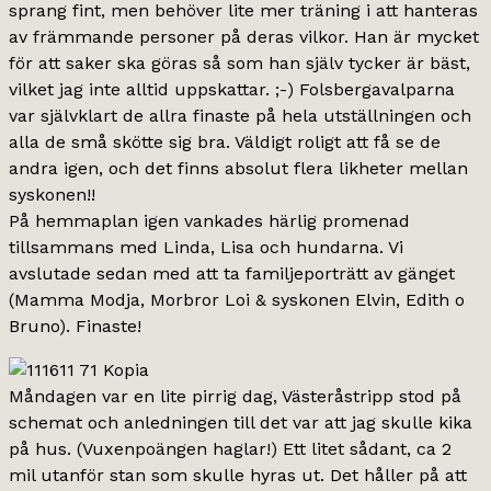
sprang fint, men behöver lite mer träning i att hanteras
av främmande personer på deras vilkor. Han är mycket
för att saker ska göras så som han själv tycker är bäst,
vilket jag inte alltid uppskattar. ;-) Folsbergavalparna
var självklart de allra finaste på hela utställningen och
alla de små skötte sig bra. Väldigt roligt att få se de
andra igen, och det finns absolut flera likheter mellan
syskonen!!
På hemmaplan igen vankades härlig promenad
tillsammans med Linda, Lisa och hundarna. Vi
avslutade sedan med att ta familjeporträtt av gänget
(Mamma Modja, Morbror Loi & syskonen Elvin, Edith o
Bruno). Finaste!
Måndagen var en lite pirrig dag, Västeråstripp stod på
schemat och anledningen till det var att jag skulle kika
på hus. (Vuxenpoängen haglar!) Ett litet sådant, ca 2
mil utanför stan som skulle hyras ut. Det håller på att