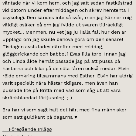
väntade när vi kom hem, och jag satt sedan fastklistrad
vid datorn under eftermiddagen och skrev hemtenta i
psykologi. Den kändes inte så svår, men jag känner mig
väldigt osäker på om jag fyllde ut svaren tillräckligt
mycket… Menmen, nu vet jag ju i alla fall hur den är
upplagd om jag skulle behöva göra om den senare!
Tisdagen avslutades därefter med middag,
glöggdrickande och babbel i Evas lilla torp. Innan jag
och Linda åkte hemåt passade jag på att pussa på
hästarna och kika på de söta fåren också medan Elvin
röjde omkring tillsammans med Esther. Elvin har aldrig
varit speciellt nära hästar tidigare, men även han
pussade lite på Britta med vad som såg ut att vara
skräckblandad förtjusning. ;-)
Bra har vi som sagt haft det här, med fina människor
som satt guldkant på dagarna ♥
←
Föregående Inlägg