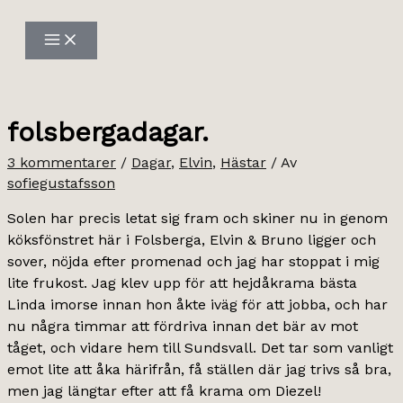
Hoppa
till
innehåll
folsbergadagar.
3 kommentarer
/
Dagar
,
Elvin
,
Hästar
/ Av
sofiegustafsson
Solen har precis letat sig fram och skiner nu in genom
köksfönstret här i Folsberga, Elvin & Bruno ligger och
sover, nöjda efter promenad och jag har stoppat i mig
lite frukost. Jag klev upp för att hejdåkrama bästa
Linda imorse innan hon åkte iväg för att jobba, och har
nu några timmar att fördriva innan det bär av mot
tåget, och vidare hem till Sundsvall. Det tar som vanligt
emot lite att åka härifrån, få ställen där jag trivs så bra,
men jag längtar efter att få krama om Diezel!