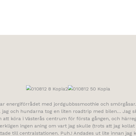
dar energiförrådet med jordgubbssmoothie och smörgåsar. 
å jag och hundarna tog en liten roadtrip med bilen… Jag 
n att köra i Västerås centrum för första gången, och härre
rkligen ingen aning om vart jag skulle (trots att jag kollat 
ittade till centralstationen. Puh.! Andades ut lite innan jag