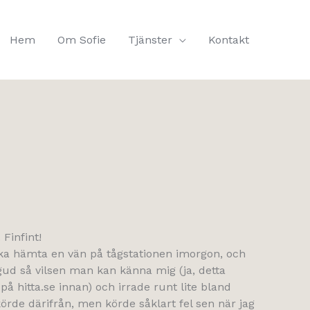
Hem
Om Sofie
Tjänster
Kontakt
Finfint!
ska hämta en vän på tågstationen imorgon, och
gud så vilsen man kan känna mig (ja, detta
på hitta.se innan) och irrade runt lite bland
 körde därifrån, men körde såklart fel sen när jag