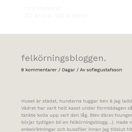
Hoppa
Inre Medvind
till
för kropp, själ & sinne
innehåll
felkörningsbloggen.
8 kommentarer
/
Dagar
/ Av
sofiegustafsson
Huset är städat, hundarna tuggar ben & jag lad
Vädret har varit helt kasst under förmiddagen s
tänkte kolla upp vart den låg. Blev därav tvunge
börjar tydligen bli en felkörningsblogg…). Hade ve
enkelriktningar och bussfiler innan jag tillslut h