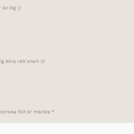
 av dig ;)
g köra rätt snart :D
atoriska fält är märkta
*