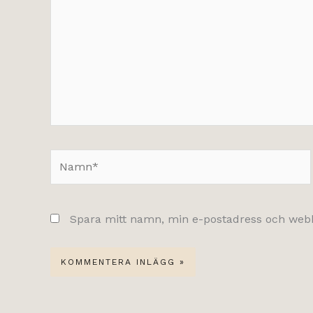
Namn*
Spara mitt namn, min e-postadress och webbp