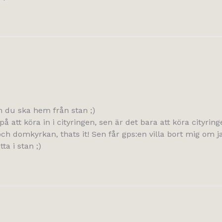
m du ska hem från stan ;)
å att köra in i cityringen, sen är det bara att köra cityrin
 och domkyrkan, thats it! Sen får gps:en villa bort mig om
ta i stan ;)