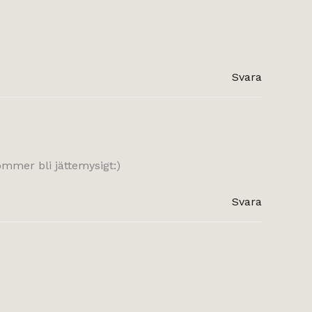
Svara
kommer bli jättemysigt:)
Svara