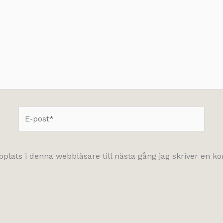
E-
post*
lats i denna webbläsare till nästa gång jag skriver en 