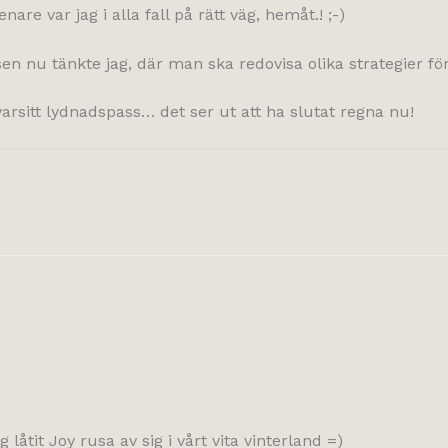
re var jag i alla fall på rätt väg, hemåt.! ;-)
sen nu tänkte jag, där man ska redovisa olika strategier för
 varsitt lydnadspass… det ser ut att ha slutat regna nu!
 låtit Joy rusa av sig i vårt vita vinterland =)