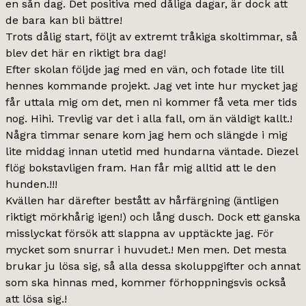
en sån dag. Det positiva med dåliga dagar, är dock att
de bara kan bli bättre!
Trots dålig start, följt av extremt tråkiga skoltimmar, så
blev det här en riktigt bra dag!
Efter skolan följde jag med en vän, och fotade lite till
hennes kommande projekt. Jag vet inte hur mycket jag
får uttala mig om det, men ni kommer få veta mer tids
nog. Hihi. Trevlig var det i alla fall, om än väldigt kallt.!
Några timmar senare kom jag hem och slängde i mig
lite middag innan utetid med hundarna väntade. Diezel
flög bokstavligen fram. Han får mig alltid att le den
hunden.!!!
Kvällen har därefter bestått av hårfärgning (äntligen
riktigt mörkhårig igen!) och lång dusch. Dock ett ganska
misslyckat försök att slappna av upptäckte jag. För
mycket som snurrar i huvudet.! Men men. Det mesta
brukar ju lösa sig, så alla dessa skoluppgifter och annat
som ska hinnas med, kommer förhoppningsvis också
att lösa sig.!