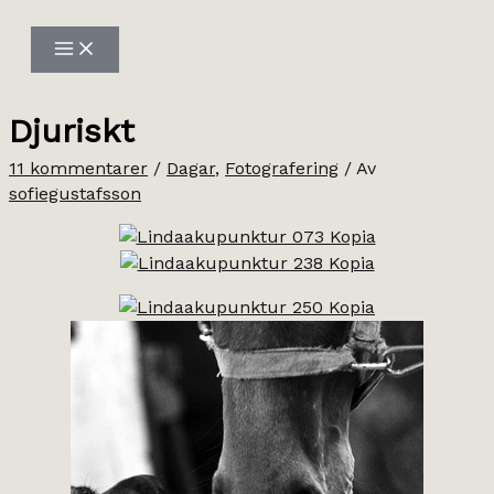
Hoppa
till
innehåll
Djuriskt
11 kommentarer
/
Dagar
,
Fotografering
/ Av
sofiegustafsson