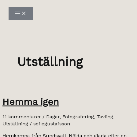
Hoppa
till
innehåll
Utställning
Hemma igen
11 kommentarer
/
Dagar
,
Fotografering
,
Tävling
,
Utställning
/
sofiegustafsson
Hemkomna från Sundsvall. Nöjda och glada efter en