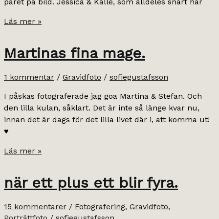
paret på bild. Jessica & Kalle, som alldeles snart har
Jessica
Läs mer »
♥
Kalle
Martinas fina mage.
1 kommentar
/
Gravidfoto
/
sofiegustafsson
I påskas fotograferade jag goa Martina & Stefan. Och
den lilla kulan, såklart. Det är inte så länge kvar nu,
innan det är dags för det lilla livet där i, att komma ut!
♥
Martinas
Läs mer »
fina
mage.
när ett plus ett blir fyra.
15 kommentarer
/
Fotografering
,
Gravidfoto
,
Porträttfoto
/
sofiegustafsson