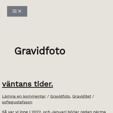
Hoppa
till
innehåll
Gravidfoto
väntans tider.
Lämna en kommentar
/
Gravidfoto
,
Graviditet
/
sofiegustafsson
Så var vi inne i 2022, och Januari börjar redan närma