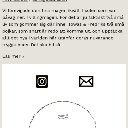
Vi förevigade den fina magen ikväll. I solen som var
påväg ner. Tvillingmagen. För det är ju faktiskt två små
liv som gömmer sig där inne. Towas & Fredriks två små
pojkar, som snart är redo att komma ut, och upptäcka
allt det nya i världen här utanför deras nuvarande
trygga plats. Det ska bli så
när
Läs mer »
ett
plus
ett
blir
fyra.