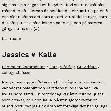
sig sina sista dagar. Det betyder att vi snart också nått
månaden då lilleman är beräknad, Februari. Så galet. Å
ena sidan känns det som att det var alldeles nyss, som
det där plusset på stickan visade sig, och på samma
gång, känns det […]
väntans
Läs mer »
tider.
Jessica ♥ Kalle
Lämna en kommentar
/
Fotografering
,
Gravidfoto
/
sofiegustafsson
När jag var uppe i Östersund för några veckor sedan,
var vädret ostabilt och Jämtlandsvindarna var lika
kyliga som alltid. En förmiddag var åtminstone ljuset
som önskat, och den kalla blåsten glömdes för en
stund bort, när jag fick äran att föreviga det här gulliga