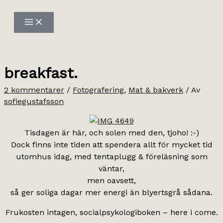
Hoppa
till
innehåll
breakfast.
2 kommentarer
/
Fotografering
,
Mat & bakverk
/ Av
sofiegustafsson
Tisdagen är här, och solen med den, tjoho! :-)
Dock finns inte tiden att spendera allt för mycket tid
utomhus idag, med tentaplugg & föreläsning som
väntar,
men oavsett,
så ger soliga dagar mer energi än blyertsgrå sådana.
Frukosten intagen, socialpsykologiboken – here i come.