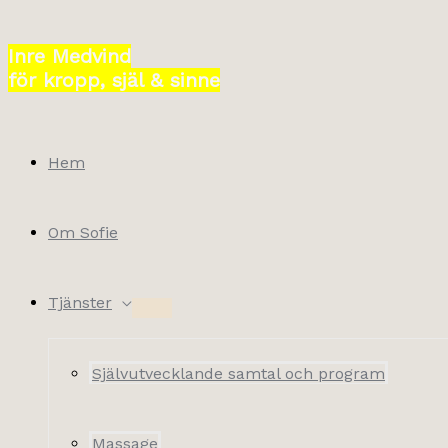
Hoppa
till
Inre Medvind
innehåll
för kropp, själ & sinne
Hem
Om Sofie
Tjänster
Självutvecklande samtal och program
Massage