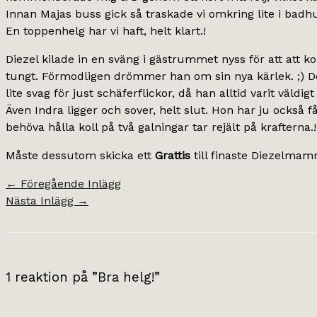
Innan Majas buss gick så traskade vi omkring lite i badhu
En toppenhelg har vi haft, helt klart.!
Diezel kilade in en sväng i gästrummet nyss för att att k
tungt. Förmodligen drömmer han om sin nya kärlek. ;) Det
lite svag för just schäferflickor, då han alltid varit väldig
Även Indra ligger och sover, helt slut. Hon har ju också f
behöva hålla koll på två galningar tar rejält på krafterna.!
Måste dessutom skicka ett
Grattis
till finaste Diezelmam
←
Föregående Inlägg
Nästa Inlägg
→
1 reaktion på ”Bra helg!”