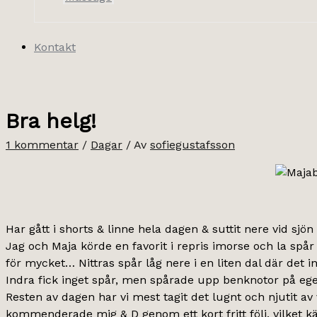
Kontakt
Bra helg!
1 kommentar
/
Dagar
/ Av
sofiegustafsson
Har gått i shorts & linne hela dagen & suttit nere vid sjön
Jag och Maja körde en favorit i repris imorse och la spår
för mycket… Nittras spår låg nere i en liten dal där det i
Indra fick inget spår, men spårade upp benknotor på egen
Resten av dagen har vi mest tagit det lugnt och njutit av v
kommenderade mig & D genom ett kort fritt följ, vilket kä