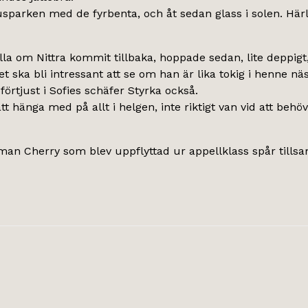
sparken med de fyrbenta, och åt sedan glass i solen. Härli
olla om Nittra kommit tillbaka, hoppade sedan, lite deppig
 ska bli intressant att se om han är lika tokig i henne nä
t förtjust i Sofies schäfer Styrka också.
ått hänga med på allt i helgen, inte riktigt van vid att be
man Cherry som blev uppflyttad ur appellklass spår till