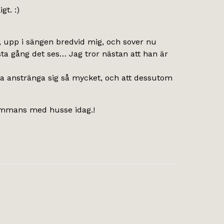
gt. :)
t, upp i sängen bredvid mig, och sover nu
sta gång det ses… Jag tror nästan att han är
höva anstränga sig så mycket, och att dessutom
sammans med husse idag.!