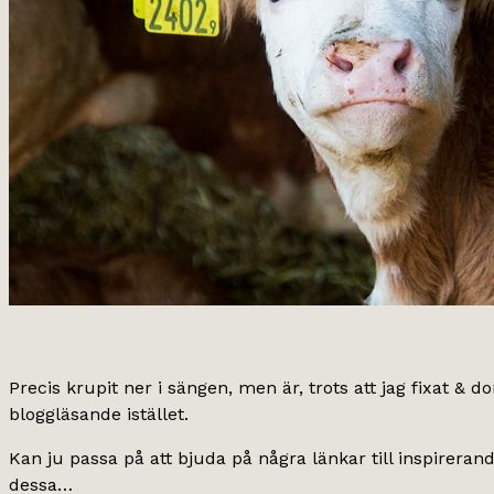
Precis krupit ner i sängen, men är, trots att jag fixat & do
bloggläsande istället.
Kan ju passa på att bjuda på några länkar till inspireran
dessa…