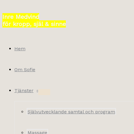
Hoppa
till
Inre Medvind
innehåll
för kropp, själ & sinne
Hem
Om Sofie
Tjänster
Självutvecklande samtal och program
Massage